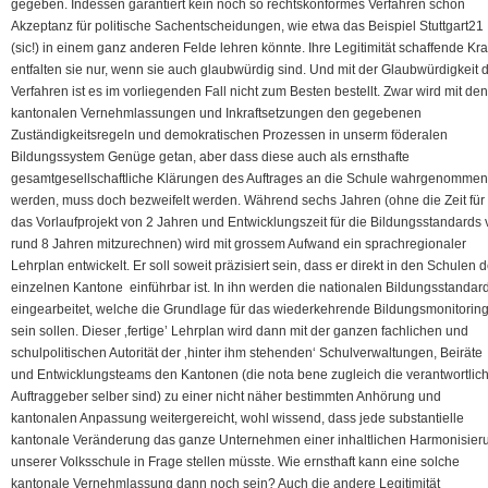
gegeben. Indessen garantiert kein noch so rechtskonformes Verfahren schon
Akzeptanz für politische Sachentscheidungen, wie etwa das Beispiel Stuttgart21
(sic!) in einem ganz anderen Felde lehren könnte. Ihre Legitimität schaffende Kra
entfalten sie nur, wenn sie auch glaubwürdig sind. Und mit der Glaubwürdigkeit 
Verfahren ist es im vorliegenden Fall nicht zum Besten bestellt. Zwar wird mit den
kantonalen Vernehmlassungen und Inkraftsetzungen den gegebenen
Zuständigkeitsregeln und demokratischen Prozessen in unserm föderalen
Bildungssystem Genüge getan, aber dass diese auch als ernsthafte
gesamtgesellschaftliche Klärungen des Auftrages an die Schule wahrgenommen
werden, muss doch bezweifelt werden. Während sechs Jahren (ohne die Zeit für
das Vorlaufprojekt von 2 Jahren und Entwicklungszeit für die Bildungsstandards
rund 8 Jahren mitzurechnen) wird mit grossem Aufwand ein sprachregionaler
Lehrplan entwickelt. Er soll soweit präzisiert sein, dass er direkt in den Schulen d
einzelnen Kantone einführbar ist. In ihn werden die nationalen Bildungsstandar
eingearbeitet, welche die Grundlage für das wiederkehrende Bildungsmonitorin
sein sollen. Dieser ‚fertige’ Lehrplan wird dann mit der ganzen fachlichen und
schulpolitischen Autorität der ‚hinter ihm stehenden‘ Schulverwaltungen, Beiräte
und Entwicklungsteams den Kantonen (die nota bene zugleich die verantwortlic
Auftraggeber selber sind) zu einer nicht näher bestimmten Anhörung und
kantonalen Anpassung weitergereicht, wohl wissend, dass jede substantielle
kantonale Veränderung das ganze Unternehmen einer inhaltlichen Harmonisier
unserer Volksschule in Frage stellen müsste. Wie ernsthaft kann eine solche
kantonale Vernehmlassung dann noch sein? Auch die andere Legitimität