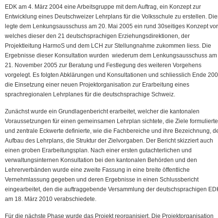
EDK am 4. März 2004 eine Arbeitsgruppe mit dem Auftrag, ein Konzept zur
Entwicklung eines Deutschweizer Lehrplans für die Volksschule zu erstellen. Di
legte dem Lenkungsausschuss am 20. Mai 2005 ein rund 30seitiges Konzept vor
welches dieser den 21 deutschsprachigen Erziehungsdirektionen, der
Projektleitung HarmoS und dem LCH zur Stellungnahme zukommen liess. Die
Ergebnisse dieser Konsultation wurden wiederum dem Lenkungsausschuss am
21. November 2005 zur Beratung und Festlegung des weiteren Vorgehens
vorgelegt. Es folgten Abklärungen und Konsultationen und schliesslich Ende 20
die Einsetzung einer neuen Projektorganisation zur Erarbeitung eines
sprachregionalen Lehrplanes für die deutschsprachige Schweiz.
Zunächst wurde ein Grundlagenbericht erarbeitet, welcher die kantonalen
Voraussetzungen für einen gemeinsamen Lehrplan sichtete, die Ziele formulierte
und zentrale Eckwerte definierte, wie die Fachbereiche und ihre Bezeichnung, d
Aufbau des Lehrplans, die Struktur der Zielvorgaben. Der Bericht skizziert auch
einen groben Erarbeitungsplan. Nach einer ersten gutachterlichen und
verwaltungsinternen Konsultation bei den kantonalen Behörden und den
Lehrerverbänden wurde eine zweite Fassung in eine breite öffentliche
Vernehmlassung gegeben und deren Ergebnisse in einen Schlussbericht
eingearbeitet, den die auftraggebende Versammlung der deutschsprachigen ED
am 18. März 2010 verabschiedete.
Für die nächste Phase wurde das Projekt reorganisiert. Die Projektorganisation