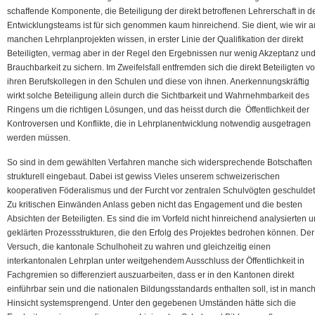
schaffende Komponente, die Beteiligung der direkt betroffenen Lehrerschaft in d
Entwicklungsteams ist für sich genommen kaum hinreichend. Sie dient, wie wir a
manchen Lehrplanprojekten wissen, in erster Linie der Qualifikation der direkt
Beteiligten, vermag aber in der Regel den Ergebnissen nur wenig Akzeptanz un
Brauchbarkeit zu sichern. Im Zweifelsfall entfremden sich die direkt Beteiligten v
ihren Berufskollegen in den Schulen und diese von ihnen. Anerkennungskräftig
wirkt solche Beteiligung allein durch die Sichtbarkeit und Wahrnehmbarkeit des
Ringens um die richtigen Lösungen, und das heisst durch die Öffentlichkeit der
Kontroversen und Konflikte, die in Lehrplanentwicklung notwendig ausgetragen
werden müssen.
So sind in dem gewählten Verfahren manche sich widersprechende Botschaften
strukturell eingebaut. Dabei ist gewiss Vieles unserem schweizerischen
kooperativen Föderalismus und der Furcht vor zentralen Schulvögten geschuldet
Zu kritischen Einwänden Anlass geben nicht das Engagement und die besten
Absichten der Beteiligten. Es sind die im Vorfeld nicht hinreichend analysierten 
geklärten Prozessstrukturen, die den Erfolg des Projektes bedrohen können. Der
Versuch, die kantonale Schulhoheit zu wahren und gleichzeitig einen
interkantonalen Lehrplan unter weitgehendem Ausschluss der Öffentlichkeit in
Fachgremien so differenziert auszuarbeiten, dass er in den Kantonen direkt
einführbar sein und die nationalen Bildungsstandards enthalten soll, ist in manc
Hinsicht systemsprengend. Unter den gegebenen Umständen hätte sich die