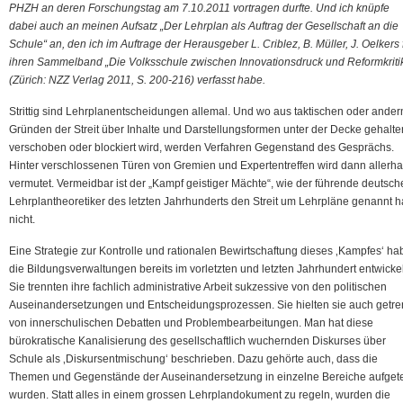
PHZH an deren Forschungstag am 7.10.2011 vortragen durfte. Und ich knüpfe
dabei auch an meinen Aufsatz „Der Lehrplan als Auftrag der Gesellschaft an die
Schule“ an, den ich im Auftrage der Herausgeber L. Criblez, B. Müller, J. Oelkers 
ihren Sammelband „Die Volksschule zwischen Innovationsdruck und Reformkriti
(Zürich: NZZ Verlag 2011, S. 200-216) verfasst habe.
Strittig sind Lehrplanentscheidungen allemal. Und wo aus taktischen oder ander
Gründen der Streit über Inhalte und Darstellungsformen unter der Decke gehalte
verschoben oder blockiert wird, werden Verfahren Gegenstand des Gesprächs.
Hinter verschlossenen Türen von Gremien und Expertentreffen wird dann allerh
vermutet. Vermeidbar ist der „Kampf geistiger Mächte“, wie der führende deutsch
Lehrplantheoretiker des letzten Jahrhunderts den Streit um Lehrpläne genannt ha
nicht.
Eine Strategie zur Kontrolle und rationalen Bewirtschaftung dieses ‚Kampfes‘ h
die Bildungsverwaltungen bereits im vorletzten und letzten Jahrhundert entwickel
Sie trennten ihre fachlich administrative Arbeit sukzessive von den politischen
Auseinandersetzungen und Entscheidungsprozessen. Sie hielten sie auch getre
von innerschulischen Debatten und Problembearbeitungen. Man hat diese
bürokratische Kanalisierung des gesellschaftlich wuchernden Diskurses über
Schule als ‚Diskursentmischung‘ beschrieben. Dazu gehörte auch, dass die
Themen und Gegenstände der Auseinandersetzung in einzelne Bereiche aufgete
wurden. Statt alles in einem grossen Lehrplandokument zu regeln, wurden die