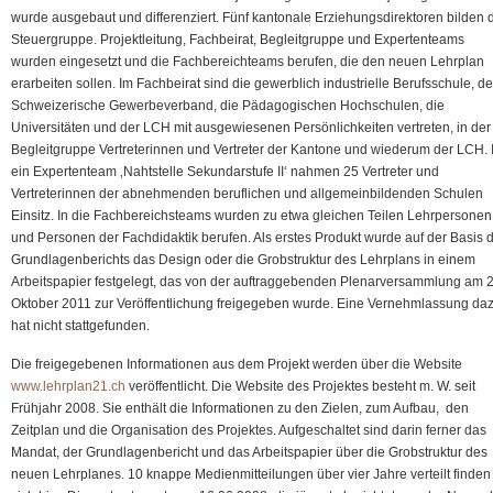
wurde ausgebaut und differenziert. Fünf kantonale Erziehungsdirektoren bilden 
Steuergruppe. Projektleitung, Fachbeirat, Begleitgruppe und Expertenteams
wurden eingesetzt und die Fachbereichteams berufen, die den neuen Lehrplan
erarbeiten sollen. Im Fachbeirat sind die gewerblich industrielle Berufsschule, de
Schweizerische Gewerbeverband, die Pädagogischen Hochschulen, die
Universitäten und der LCH mit ausgewiesenen Persönlichkeiten vertreten, in der
Begleitgruppe Vertreterinnen und Vertreter der Kantone und wiederum der LCH. 
ein Expertenteam ‚Nahtstelle Sekundarstufe II‘ nahmen 25 Vertreter und
Vertreterinnen der abnehmenden beruflichen und allgemeinbildenden Schulen
Einsitz. In die Fachbereichsteams wurden zu etwa gleichen Teilen Lehrpersonen
und Personen der Fachdidaktik berufen. Als erstes Produkt wurde auf der Basis 
Grundlagenberichts das Design oder die Grobstruktur des Lehrplans in einem
Arbeitspapier festgelegt, das von der auftraggebenden Plenarversammlung am 2
Oktober 2011 zur Veröffentlichung freigegeben wurde. Eine Vernehmlassung da
hat nicht stattgefunden.
Die freigegebenen Informationen aus dem Projekt werden über die Website
www.lehrplan21.ch
veröffentlicht. Die Website des Projektes besteht m. W. seit
Frühjahr 2008. Sie enthält die Informationen zu den Zielen, zum Aufbau, den
Zeitplan und die Organisation des Projektes. Aufgeschaltet sind darin ferner das
Mandat, der Grundlagenbericht und das Arbeitspapier über die Grobstruktur des
neuen Lehrplanes. 10 knappe Medienmitteilungen über vier Jahre verteilt finden