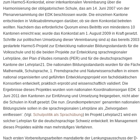
zum HarmoS-Konkordat, einer interkantonalen Vereinbarung über die
Harmonisierung der obligatorischen Schule, das am 14. Juni 2007 von der
Plenarversammlung der EDK beschlossen wurde. Die einzelnen Kantone
entschieden in Volksabstimmungen darüber, ob sie dem Konkordat betreten
wollten. Nachdem das erforderliche Quorum eines Beitritts von mindestens 10
Kantonen erreicht war, wurde das Konkordat am 1. August 2009 in Kraft gesetzt.
Schritte zur politischen Umsetzung dieser Vereinbarung sind a) das bereits 2003
gestartete HarmoS-Projekt zur Entwicklung nationaler Bildungsstandards für die
Volksschule und b) die beiden Projekte zur Entwicklung sprachregionaler
Lehrpläne, der Plan d’études romands (PER) und für die deutschsprachigen
Kantone der Lehrplan21. Die nationalen Bildungsstandards wurden für die Fäch
Mathematik, Schulsprache, 1. Fremdsprache und Naturwissenschaften in einem
national organisierten und geführten Entwicklungsprojekt von fachdidaktischen
Konsortien entwickelt, praktisch erprobt und wissenschaftlich validiert. Die
Ergebnisse dieses Projektes wurden vom nationalen Koordinationsorgan EDK 1
Juni 2011 den Kantonen zur Einführung und Umsetzung freigegeben, nicht aber 
die Schulen in Kraft gesetzt. Die nun ‚Grundkompetenzen‘ genannten nationalen
Bildungsziele sollen in die sprachregionalen Lehrpläne als ‚Zielvorgaben
einfliessen‘. (Vgl.
Schulpolitik als Sprachübung
) Im Projekt Lehrplan21 wird ein
solcher Lehrplan für die deutschsprachige Schweiz entwickelt. Im Management
dieses Projektes wählte man mehrstufiges Verfahren.
Nach ersten Vorbereitungsarbeiten mandatierte der Lenkungsausschuss der D-