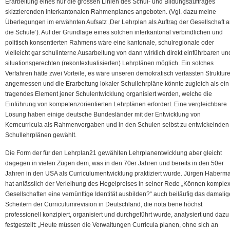
Erarbeitung eines nur die grossen Linien des Schul- und Bildungsauftrages
skizzierenden interkantonalen Rahmenplanes angeboten. (Vgl. dazu meine
Überlegungen im erwähnten Aufsatz ‚Der Lehrplan als Auftrag der Gesellschaft 
die Schule‘). Auf der Grundlage eines solchen interkantonal verbindlichen und
politisch konsentierten Rahmens wäre eine kantonale, schulregionale oder
vielleicht gar schulinterne Ausarbeitung von dann wirklich direkt einführbaren un
situationsgerechten (rekontextualisierten) Lehrplänen möglich. Ein solches
Verfahren hätte zwei Vorteile, es wäre unseren demokratisch verfassten Struktur
angemessen und die Erarbeitung lokaler Schullehrpläne könnte zugleich als ein
tragendes Element jener Schulentwicklung organisiert werden, welche die
Einführung von kompetenzorientierten Lehrplänen erfordert. Eine vergleichbare
Lösung haben einige deutsche Bundesländer mit der Entwicklung von
Kerncurricula als Rahmenvorgaben und in den Schulen selbst zu entwickelnden
Schullehrplänen gewählt.
Die Form der für den Lehrplan21 gewählten Lehrplanentwicklung aber gleicht
dagegen in vielen Zügen dem, was in den 70er Jahren und bereits in den 50er
Jahren in den USA als Curriculumentwicklung praktiziert wurde. Jürgen Haberm
hat anlässlich der Verleihung des Hegelpreises in seiner Rede „Können komple
Gesellschaften eine vernünftige Identität ausbilden?“ auch beiläufig das damalig
Scheitern der Curriculumrevision in Deutschland, die nota bene höchst
professionell konzipiert, organisiert und durchgeführt wurde, analysiert und dazu
festgestellt: „Heute müssen die Verwaltungen Curricula planen, ohne sich an