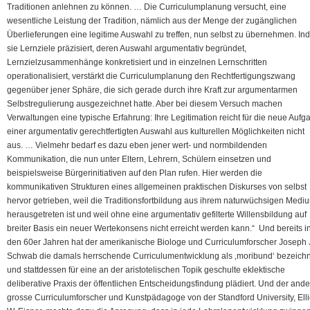
Traditionen anlehnen zu können. … Die Curriculumplanung versucht, eine
wesentliche Leistung der Tradition, nämlich aus der Menge der zugänglichen
Überlieferungen eine legitime Auswahl zu treffen, nun selbst zu übernehmen. I
sie Lernziele präzisiert, deren Auswahl argumentativ begründet,
Lernzielzusammenhänge konkretisiert und in einzelnen Lernschritten
operationalisiert, verstärkt die Curriculumplanung den Rechtfertigungszwang
gegenüber jener Sphäre, die sich gerade durch ihre Kraft zur argumentarmen
Selbstregulierung ausgezeichnet hatte. Aber bei diesem Versuch machen
Verwaltungen eine typische Erfahrung: Ihre Legitimation reicht für die neue Aufg
einer argumentativ gerechtfertigten Auswahl aus kulturellen Möglichkeiten nicht
aus. … Vielmehr bedarf es dazu eben jener wert- und normbildenden
Kommunikation, die nun unter Eltern, Lehrern, Schülern einsetzen und
beispielsweise Bürgerinitiativen auf den Plan rufen. Hier werden die
kommunikativen Strukturen eines allgemeinen praktischen Diskurses von selbst
hervor getrieben, weil die Traditionsfortbildung aus ihrem naturwüchsigen Medi
herausgetreten ist und weil ohne eine argumentativ gefilterte Willensbildung auf
breiter Basis ein neuer Wertekonsens nicht erreicht werden kann.“ Und bereits i
den 60er Jahren hat der amerikanische Biologe und Curriculumforscher Joseph 
Schwab die damals herrschende Curriculumentwicklung als ‚moribund‘ bezeich
und stattdessen für eine an der aristotelischen Topik geschulte eklektische
deliberative Praxis der öffentlichen Entscheidungsfindung plädiert. Und der and
grosse Curriculumforscher und Kunstpädagoge von der Standford University, Elli