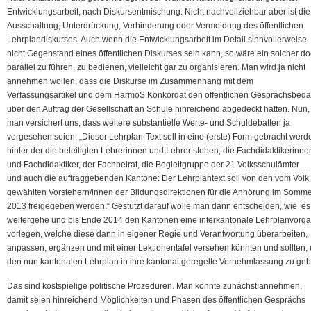
Entwicklungsarbeit, nach Diskursentmischung. Nicht nachvollziehbar aber ist die
Ausschaltung, Unterdrückung, Verhinderung oder Vermeidung des öffentlichen
Lehrplandiskurses. Auch wenn die Entwicklungsarbeit im Detail sinnvollerweise
nicht Gegenstand eines öffentlichen Diskurses sein kann, so wäre ein solcher d
parallel zu führen, zu bedienen, vielleicht gar zu organisieren. Man wird ja nicht
annehmen wollen, dass die Diskurse im Zusammenhang mit dem
Verfassungsartikel und dem HarmoS Konkordat den öffentlichen Gesprächsbeda
über den Auftrag der Gesellschaft an Schule hinreichend abgedeckt hätten. Nun,
man versichert uns, dass weitere substantielle Werte- und Schuldebatten ja
vorgesehen seien: „Dieser Lehrplan-Text soll in eine (erste) Form gebracht werd
hinter der die beteiligten Lehrerinnen und Lehrer stehen, die Fachdidaktikerinne
und Fachdidaktiker, der Fachbeirat, die Begleitgruppe der 21 Volksschulämter …
und auch die auftraggebenden Kantone: Der Lehrplantext soll von den vom Volk
gewählten Vorstehern/innen der Bildungsdirektionen für die Anhörung im Somm
2013 freigegeben werden.“ Gestützt darauf wolle man dann entscheiden, wie es
weitergehe und bis Ende 2014 den Kantonen eine interkantonale Lehrplanvorg
vorlegen, welche diese dann in eigener Regie und Verantwortung überarbeiten,
anpassen, ergänzen und mit einer Lektionentafel versehen könnten und sollten,
den nun kantonalen Lehrplan in ihre kantonal geregelte Vernehmlassung zu geb
Das sind kostspielige politische Prozeduren. Man könnte zunächst annehmen,
damit seien hinreichend Möglichkeiten und Phasen des öffentlichen Gesprächs