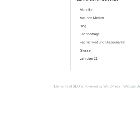
Aktuelles
Aus den Medien
Blog
Fachbeiträge
Fachlichkeit und Disziplinarität
Glosse
Lehrplan 21
Elements of SEO
is Powered by WordPress |
Website D