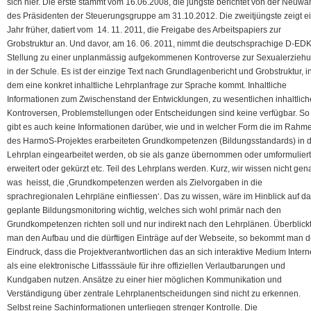
sich hier. Die erste stammt vom 16.06.2008, die jüngste berichtet von der Neuwa
des Präsidenten der Steuerungsgruppe am 31.10.2012. Die zweitjüngste zeigt e
Jahr früher, datiert vom 14. 11. 2011, die Freigabe des Arbeitspapiers zur
Grobstruktur an. Und davor, am 16. 06. 2011, nimmt die deutschsprachige D-ED
Stellung zu einer unplanmässig aufgekommenen Kontroverse zur Sexualerzieh
in der Schule. Es ist der einzige Text nach Grundlagenbericht und Grobstruktur, i
dem eine konkret inhaltliche Lehrplanfrage zur Sprache kommt. Inhaltliche
Informationen zum Zwischenstand der Entwicklungen, zu wesentlichen inhaltlic
Kontroversen, Problemstellungen oder Entscheidungen sind keine verfügbar. So
gibt es auch keine Informationen darüber, wie und in welcher Form die im Rahm
des HarmoS-Projektes erarbeiteten Grundkompetenzen (Bildungsstandards) in 
Lehrplan eingearbeitet werden, ob sie als ganze übernommen oder umformuliert
erweitert oder gekürzt etc. Teil des Lehrplans werden. Kurz, wir wissen nicht gen
was heisst, die ‚Grundkompetenzen werden als Zielvorgaben in die
sprachregionalen Lehrpläne einfliessen‘. Das zu wissen, wäre im Hinblick auf d
geplante Bildungsmonitoring wichtig, welches sich wohl primär nach den
Grundkompetenzen richten soll und nur indirekt nach den Lehrplänen. Überblick
man den Aufbau und die dürftigen Einträge auf der Webseite, so bekommt man 
Eindruck, dass die Projektverantwortlichen das an sich interaktive Medium Intern
als eine elektronische Litfasssäule für ihre offiziellen Verlautbarungen und
Kundgaben nutzen. Ansätze zu einer hier möglichen Kommunikation und
Verständigung über zentrale Lehrplanentscheidungen sind nicht zu erkennen.
Selbst reine Sachinformationen unterliegen strenger Kontrolle. Die