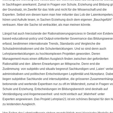
in Sachfragen anerkannt. Zumal in Fragen von Schule, Erziehung und Bildung gil
der Grundsatz, im Zweifel für das Volk und nicht für die Wissenschaft und die
Experten. Selbst von diesen kann man hier mitunter das Lob der Laienkompeten
hören und Aufrufe lesen, in Sachen Erziehung doch dem eigenen „Bauchgefühl“
vertrauen. Aber die Sache ist vertrackter, als man meinen könnte.
Längst hat auch hierzulande der Rationalisierungsprozess in Gestalt von Eviden
based-educational-policy und Output-orientierter Governance das Bildungswes
erfasst, bestimmen internationale Trends, Standards und Vergleiche die
Schuladministrationen und die Schulentwicklungen. Und so sind denn auch
Lehrplanentwicklungen zu hochkomplexen Projekten geworden. Deren
Management muss einen diffizilen Ausgleich finden zwischen der geforderten
Rationalität und den älteren Erwartungen an Mitsprache. Denn erst die
Zustimmung von subjektiv und situativ begrenzt Sachkundigen und ‚Laien‘ verlei
administrativen und politischen Entscheidungen Legitimität und Akzeptanz. Dabe
liegen subjektive Sachkunde und intersubjektive, die grösseren Zusammenhäng
betonende und wertende Expertisen nur zu oft im Widerstreit, zumal in Fragen v
Schule und Erziehung. Entscheidungen im Bildungsbereich sind deshalb auf
Verständigung und Angemessenheit und nicht einfach auf ‚Wahrheit‘ unter
Experten angewiesen. Das Projekt Lehrplan21 ist ein schönes Beispiel für den h
zu leistenden Ausgleich.
Von Seiten der Lehrplantheorie stehen grundsätzlich zwei klassische Modelle de