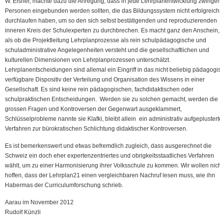
W. Eisner, machte dazu die Anregung, dass in jede Lehrplanentwicklung zwinge
Personen eingebunden werden sollten, die das Bildungssystem nicht erfolgreich
durchlaufen haben, um so den sich selbst bestätigenden und reproduzierenden
inneren Kreis der Schulexperten zu durchbrechen. Es macht ganz den Anschein,
als ob die Projektleitung Lehrplanprozesse als rein schulpädagogische und
schuladministrative Angelegenheiten versteht und die gesellschaftlichen und
kulturellen Dimensionen von Lehrplanprozessen unterschätzt.
Lehrplanentscheidungen sind allemal ein Eingriff in das nicht beliebig pädagogi
verfügbare Dispositiv der Verteilung und Organisation des Wissens in einer
Gesellschaft. Es sind keine rein pädagogischen, fachdidaktischen oder
schulpraktischen Entscheidungen. Werden sie zu solchen gemacht, werden die
grossen Fragen und Kontroversen der Gegenwart ausgeklammert,
Schlüsselprobleme nannte sie Klafki, bleibt allein ein administrativ aufgepluster
Verfahren zur bürokratischen Schlichtung didaktischer Kontroversen.
Es ist bemerkenswert und etwas befremdlich zugleich, dass ausgerechnet die
Schweiz ein doch eher expertenzentriertes und obrigkeitsstaatliches Verfahren
wählt, um zu einer Harmonisierung ihrer Volksschule zu kommen. Wir wollen nic
hoffen, dass der Lehrplan21 einen vergleichbaren Nachruf lesen muss, wie ihn
Habermas der Curriculumforschung schrieb.
Aarau im November 2012
Rudolf Künzli