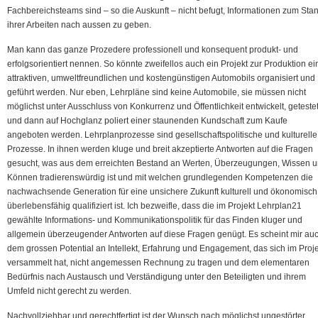
Fachbereichsteams sind – so die Auskunft – nicht befugt, Informationen zum Sta
ihrer Arbeiten nach aussen zu geben.
Man kann das ganze Prozedere professionell und konsequent produkt- und
erfolgsorientiert nennen. So könnte zweifellos auch ein Projekt zur Produktion ei
attraktiven, umweltfreundlichen und kostengünstigen Automobils organisiert und
geführt werden. Nur eben, Lehrpläne sind keine Automobile, sie müssen nicht
möglichst unter Ausschluss von Konkurrenz und Öffentlichkeit entwickelt, geteste
und dann auf Hochglanz poliert einer staunenden Kundschaft zum Kaufe
angeboten werden. Lehrplanprozesse sind gesellschaftspolitische und kulturelle
Prozesse. In ihnen werden kluge und breit akzeptierte Antworten auf die Fragen
gesucht, was aus dem erreichten Bestand an Werten, Überzeugungen, Wissen 
Können tradierenswürdig ist und mit welchen grundlegenden Kompetenzen die
nachwachsende Generation für eine unsichere Zukunft kulturell und ökonomisch
überlebensfähig qualifiziert ist. Ich bezweifle, dass die im Projekt Lehrplan21
gewählte Informations- und Kommunikationspolitik für das Finden kluger und
allgemein überzeugender Antworten auf diese Fragen genügt. Es scheint mir au
dem grossen Potential an Intellekt, Erfahrung und Engagement, das sich im Proje
versammelt hat, nicht angemessen Rechnung zu tragen und dem elementaren
Bedürfnis nach Austausch und Verständigung unter den Beteiligten und ihrem
Umfeld nicht gerecht zu werden.
Nachvollziehbar und gerechtfertigt ist der Wunsch nach möglichst ungestörter