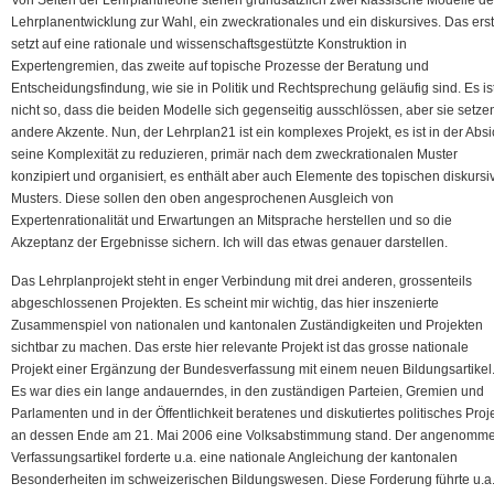
Lehrplanentwicklung zur Wahl, ein zweckrationales und ein diskursives. Das ers
setzt auf eine rationale und wissenschaftsgestützte Konstruktion in
Expertengremien, das zweite auf topische Prozesse der Beratung und
Entscheidungsfindung, wie sie in Politik und Rechtsprechung geläufig sind. Es is
nicht so, dass die beiden Modelle sich gegenseitig ausschlössen, aber sie setzen
andere Akzente. Nun, der Lehrplan21 ist ein komplexes Projekt, es ist in der Absi
seine Komplexität zu reduzieren, primär nach dem zweckrationalen Muster
konzipiert und organisiert, es enthält aber auch Elemente des topischen diskursi
Musters. Diese sollen den oben angesprochenen Ausgleich von
Expertenrationalität und Erwartungen an Mitsprache herstellen und so die
Akzeptanz der Ergebnisse sichern. Ich will das etwas genauer darstellen.
Das Lehrplanprojekt steht in enger Verbindung mit drei anderen, grossenteils
abgeschlossenen Projekten. Es scheint mir wichtig, das hier inszenierte
Zusammenspiel von nationalen und kantonalen Zuständigkeiten und Projekten
sichtbar zu machen. Das erste hier relevante Projekt ist das grosse nationale
Projekt einer Ergänzung der Bundesverfassung mit einem neuen Bildungsartikel
Es war dies ein lange andauerndes, in den zuständigen Parteien, Gremien und
Parlamenten und in der Öffentlichkeit beratenes und diskutiertes politisches Proje
an dessen Ende am 21. Mai 2006 eine Volksabstimmung stand. Der angenomm
Verfassungsartikel forderte u.a. eine nationale Angleichung der kantonalen
Besonderheiten im schweizerischen Bildungswesen. Diese Forderung führte u.a