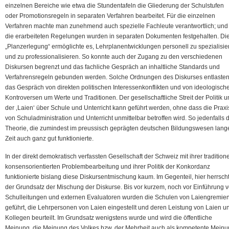
einzelnen Bereiche wie etwa die Stundentafeln die Gliederung der Schulstufen
oder Promotionsregeln in separaten Verfahren bearbeitet. Für die einzelnen
Verfahren machte man zunehmend auch spezielle Fachleute verantwortlich; und
die erarbeiteten Regelungen wurden in separaten Dokumenten festgehalten. Di
„Planzerlegung“ ermöglichte es, Lehrplanentwicklungen personell zu spezialisie
und zu professionalisieren. So konnte auch der Zugang zu den verschiedenen
Diskursen begrenzt und das fachliche Gespräch an inhaltliche Standards und
Verfahrensregeln gebunden werden. Solche Ordnungen des Diskurses entlaste
das Gespräch von direkten politischen Interessenkonflikten und von ideologisch
Kontroversen um Werte und Traditionen. Der gesellschaftliche Streit der Politik 
der ‚Laien‘ über Schule und Unterricht kann geführt werden, ohne dass die Praxi
von Schuladministration und Unterricht unmittelbar betroffen wird. So jedenfalls 
Theorie, die zumindest im preussisch geprägten deutschen Bildungswesen lang
Zeit auch ganz gut funktionierte.
In der direkt demokratisch verfassten Gesellschaft der Schweiz mit ihrer traditione
konsensorientierten Problembearbeitung und ihrer Politik der Konkordanz
funktionierte bislang diese Diskursentmischung kaum. Im Gegenteil, hier herrsch
der Grundsatz der Mischung der Diskurse. Bis vor kurzem, noch vor Einführung 
Schulleitungen und externen Evaluatoren wurden die Schulen von Laiengremie
geführt, die Lehrpersonen von Laien eingestellt und deren Leistung von Laien u
Kollegen beurteilt. Im Grundsatz wenigstens wurde und wird die öffentliche
Meinung, die Meinung des Volkes bzw. der Mehrheit auch als kompetente Mein