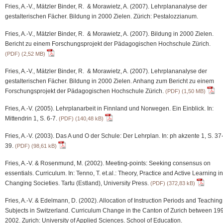
Fries, A.-V., Mätzler Binder, R. & Morawietz, A. (2007). Lehrplananalyse der
gestalterischen Fächer. Bildung in 2000 Zielen. Zürich: Pestalozzianum.
Fries, A.-V., Mätzler Binder, R. & Morawietz, A. (2007). Bildung in 2000 Zielen.
Bericht zu einem Forschungsprojekt der Pädagogischen Hochschule Zürich.
(PDF)
Fries, A.-V., Mätzler Binder, R. & Morawietz, A. (2007). Lehrplananalyse der
gestalterischen Fächer. Bildung in 2000 Zielen. Anhang zum Bericht zu einem
Forschungsprojekt der Pädagogischen Hochschule Zürich.
(PDF)
Fries, A.-V. (2005). Lehrplanarbeit in Finnland und Norwegen. Ein Einblick. In:
Mittendrin 1, S. 6-7.
(PDF)
Fries, A.-V. (2003). Das A und O der Schule: Der Lehrplan. In: ph akzente 1, S. 37
39.
(PDF)
Fries, A.-V. & Rosenmund, M. (2002). Meeting-points: Seeking consensus on
essentials. Curriculum. In: Tenno, T. et.al.: Theory, Practice and Active Learning in
Changing Societies. Tartu (Estland), University Press.
(PDF)
Fries, A.-V. & Edelmann, D. (2002). Allocation of Instruction Periods and Teaching
Subjects in Switzerland. Curriculum Change in the Canton of Zurich between 19
2002. Zurich: University of Applied Sciences. School of Education.