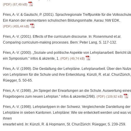
(PDF)
Fries, A.-V. & Gautschi, P. (2001). Sprachregionale Treffpunkte für die Volksschule
Ein Kanon der elementaren schulischen Bildungsinhalte. Aarau: NW EDK.
(PDF)
Fries, A.-V. (2001). Effects of the curriculum discourse. In: Rosenmund et.al.
Comparing curriculum-making processes. Bern: Peter Lang, S. 117-132.
Fries, A.-V. (2000). „Soziale und politische Aspekte von Lehrplanarbeit. Bericht ü
ein Symposium.“ infos & akzente, 1.
(PDF)
Fries, A.-V. (1999). Die Gestaltung der Lehrpläne. Lehrplanarbeit. Über den Nutz
von Lehrplänen für die Schule und ihre Entwicklung. Künzli, R. et.al. Chur/Zürich,
Rüegger, S. 50-65.
Fries, A.-V. (1998). „Im Spiegel der Erwartungen an die Schule. Auswertung eine
Fragebogens zum neuen Lehrplan.“ infos & akzente(2/98).
(PDF)
Fries, A.-V. (1998). Lehrplantypen in der Schweiz. Vergleichende Darstellung der
Lehrpläne in sieben Kantonen. Lehrpläne: Wie sie entwickelt werden und was v
ihnen
erwartet wird. In: Künzli, R. & Hopmann, St. Chur/Zürich: Rüegger, S. 239-259.